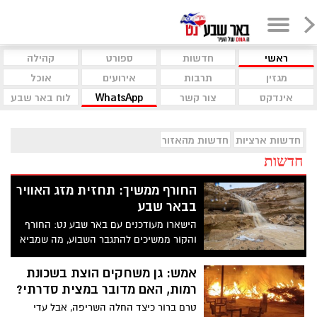
ראשי
חדשות
ספורט
קהילה
מגזין
תרבות
אירועים
אוכל
אינדקס
צור קשר
WhatsApp
לוח באר שבע
חדשות ארציות
חדשות מהאזור
חדשות
החורף ממשיך: תחזית מזג האוויר
בבאר שבע
הישארו מעודכנים עם באר שבע נט: החורף
והקור ממשיכים להתגבר השבוע, מה שמביא
אותנו למסג אוויר חורפי במיוחד. בתחילת
השבוע (ראשון-שני) צפוי גשם משמעותי,
אמש: גן משחקים הוצת בשכונת
בעיקר אחה"ה. בהמשך השבוע הגשם ייפסק
רמות, האם מדובר במצית סדרתי?
והשמש תצא, אבל ימשיך להיות קר ובלילות
טרם ברור כיצד החלה השריפה, אבל עדי
אף לרדת מתחת ל10 מעלות.