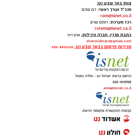
צוות באר שבע נט:
מנכ"ל ועורך ראשי:
רם שהם
ram@isnet.co.il
רכז מערכת:
רותם שרון
rotems@isnet.co.il
כתבת מגזין, חברה ורכילות:
שרון דינר
sharondinarr@gmail.com
מכירות פרסום בבאר שבע נט:
050-8833100
פרסום ברשת ישראל נט - אלדה נתנאל
050-7870908
elda@isnet.co.il
קבוצת התקשורת ומקומוני הרשת: