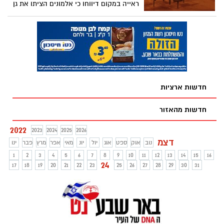
ראייה במקום דיווחו כי אלמונים הציתו את גן
המשחקים ברחוב משה קהירי. לפני מספר
ימים הוצת גם רכב בשכונה. האם יש קשר בין
האירועים?
חדשות ארציות
חדשות מהאזור
2022
2023
2024
2025
2026
דצמ
נוב
אוק
ספט
אוג
יול
יונ
מאי
אפר
מרץ
פבר
ינו
1
2
3
4
5
6
7
8
9
10
11
12
13
14
15
16
24
17
18
19
20
21
22
23
25
26
27
28
29
30
31