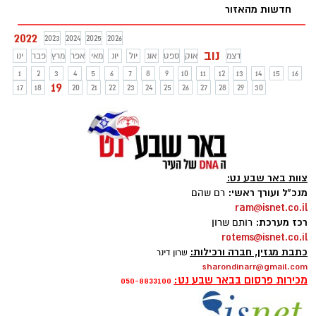
חדשות מהאזור
2022
2023
2024
2025
2026
נוב
דצמ
אוק
ספט
אוג
יול
יונ
מאי
אפר
מרץ
פבר
ינו
1
2
3
4
5
6
7
8
9
10
11
12
13
14
15
16
19
17
18
20
21
22
23
24
25
26
27
28
29
30
צוות באר שבע נט:
מנכ"ל ועורך ראשי:
רם שהם
ram@isnet.co.il
רכז מערכת:
רותם שרון
rotems@isnet.co.il
כתבת מגזין, חברה ורכילות:
שרון דינר
sharondinarr@gmail.com
מכירות פרסום בבאר שבע נט:
050-8833100