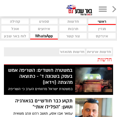
ראשי
חדשות
ספורט
קהילה
מגזין
תרבות
אירועים
אוכל
אינדקס
צור קשר
WhatsApp
לוח באר שבע
חדשות ארציות
חדשות מהאזור
חדשות
במשטרה חושדים: השריפה אמש
בעסק בשכונה ד' - כתוצאה
מהצתה (וידאו)
במשטרת ישראל מדווחים הערב כי השריפה
שפרצה אמש בשכונה ד', היא ככל הנראה
תוצאה של אירוע פלילי. צפו בתיעוד מהזירה
תקוע כבר חודשיים בגאורגיה
וטוען: "הפלילו אותי"
עמאר אבו אסע, תושב רהט ונהג משאית