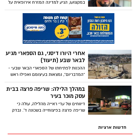
במקצועו, הגיע למדינה המזרח אירופאית על
מנת לפגוש את אחיו שלומד שם. כעת,
בעקבות תקרית עם בעל מסעדה שלטענתו
סוחט אותו בעשרות אלפי דולרים - נמנעת
חזרתו לישראל: "מנסים להפליל אותנו, אני
רוצה לחזור לילדות שלי"
אחרי היורו דיסני, גם הספארי מגיע
לבאר שבע (תיעוד)
ההכנות לפתיחתו של הספארי הבאר שבעי -
"המדבריום", נמצאות בעיצומם ואפילו ראש
עיריית באר שבע מבטיח שמדובר במשהו
שטרם נראה באזור
במהלך הלילה: שריפה פרצה בבית
עסק מוכר בעיר
דיווחים של עדי ראייה מהלילה, עולה כי
שריפה פרצה בפיצוחייה בשכונה ד'. נבדק
חשד כי מדובר באירוע פלילי
חדשות ארציות