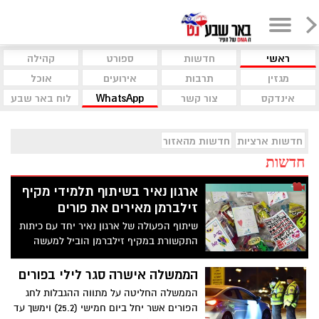
ראשי
חדשות
ספורט
קהילה
מגזין
תרבות
אירועים
אוכל
אינדקס
צור קשר
WhatsApp
לוח באר שבע
חדשות ארציות
חדשות מהאזור
חדשות
ארגון נאיר בשיתוף תלמידי מקיף
זילברמן מאירים את פורים
שיתוף הפעולה של ארגון נאיר יחד עם כיתות
התקשורת במקיף זילברמן הוביל למעשה
מקסים לכבוד פורים. צפו >>>
הממשלה אישרה סגר לילי בפורים
הממשלה החליטה על מתווה ההגבלות לחג
הפורים אשר יחל ביום חמישי (25.2) וימשך עד