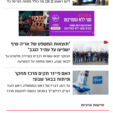
ליום ראשון (28.2) מה כולל מתווה פורים? כל
הפרטים >>>
"תוצאות המשפט של אריה שיף
ישפיעו על עתיד הנגב"
הבוקר יצאו עשרות רכבים בשיירה מלטרון עד
לבאר שבע, כאות מחאה על הפשיעה
המשתוללת בנגב ובדרישה כי הריבונות
והמשילות יחזרו לנגב. "לצערנו, הנגב הופך
האם פייזר תקים מרכז מחקר
לחצר האחורית של מדינת ישראל בה אזרחיה
ופיתוח בבאר שבע?
היהודים הם בני חסות של עבריינים ופורעי
על רקע דבריו של ראש הממשלה, ראש העיר
חוק" אמר יהודה שרבאני, מתנועת "אם תרצו"
רוביק דנילוביץ' במכתב בקשה להקמת מרכז
מחקר ופיתוח של חברת "פייזר" כאן אצלנו
בבירת הנגב
חדשות ארציות