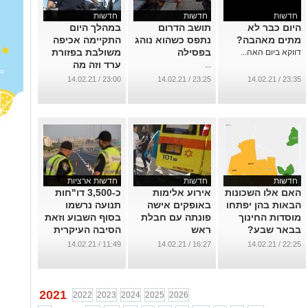
חדשות
חדשות
חדשות
היום כבר לא
תושב הדרום
במהלך היום
מתים מאהבה?
נתפס כשהוא נוהג
התקיימה אכיפה
בפסילה
משולבת בפזורת
דווקא ביום האה...
ערד וזה מה
...
שנמצא
23:00 / 14.02.21
23:25 / 14.02.21
23:35 / 14.02.21
...
חדשות
חדשות
חדשות ארציות
האם אלו השכונות
אירוע אלימות
כ-3,500 דו"חות
הבאות בהן יפתחו
באופקים אישה
תנועה נרשמו
מוסדות החינוך
פונתה עם חבלת
בסוף השבוע וזאת
בבאר שבע?
ראש
הסיבה העיקרית
...
...
...
11:49 / 14.02.21
16:27 / 14.02.21
22:25 / 14.02.21
2021
2022
2023
2024
2025
2026