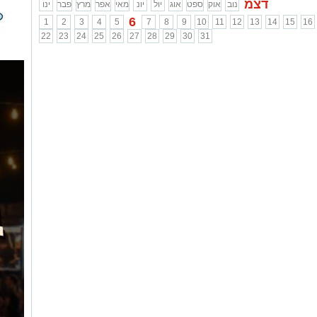
דצמ
נוב
אוק
ספט
אוג
יול
יונ
מאי
אפר
מרץ
פבר
ינו
6
1
2
3
4
5
7
8
9
10
11
12
13
14
15
16
22
23
24
25
26
27
28
29
30
31