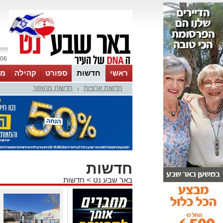
06 אוגוסט 2026 / 22:47
ראשי
חדשות
ספורט
קהילה
מג
חדשות ארציות
חדשות מהאזור
עסקים
טיפים והמלצות
|
חדשות
באר שבע נט
>
חדשות