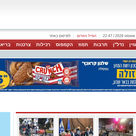
|
המייל האדום
|
לפרסום באתר
זין
נדל"ן
תרבות
תמוז
הקמפוס
רכילות
צרכנות
בריאו