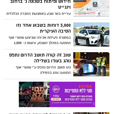
ובריונות כביש
שוב זה קורה תושב הדרום נתפס
נוהג בעודו בשלילה
נהג תושב הדרום נתפס ע"י שוטרי אגף
התנועה נוהג בפסילה
בן 8 הובהל לסורוקה במצב קשה
לאחר שככל הנראה נפל מגובה
תושב הדרום נתפס כשהוא נוהג
בפסילה
נהג תושב הדרום נתפס ע"י שוטרי אגף
התנועה נוהג בפסילה של בימ"ש
יום השואה הבינלאומי: 179,600
ניצולי שואה חיים בישראל
לרגל יום השואה הבינלאומי באותו אנו