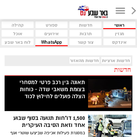
ראשי
חדשות
ספורט
קהילה
מגזין
תרבות
אירועים
אוכל
אינדקס
צור קשר
WhatsApp
לוח באר שבע
חדשות ארציות
חדשות מהאזור
חדשות
תאונה בין רכב פרטי למסחרי
בצומת משאבי שדה - כוחות
הצלה פועלים לחילוץ לכוד
1,500 דו"חות תנועה בסוף שבוע
אחד וזאת הסיבה העיקרית
במסגרת פעילות אכיפה שביצעו שוטרי אגף