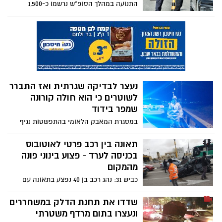
התנועה במהלך הסופ"ש נרשמו כ-1,500
דו"חות תנועה בדגש לעבירות מסכנות חיים
ובריונות כביש
נעצר לבדיקה שגרתית ואז התברר
לשוטרים כי הוא חולה קורונה
שמפר בידוד
במסגרת המאבק הלאומי בהתפשטות נגיף
הקורונה, שוטרי אגף התנועה איתרו נהג חולה
קורונה מאומת תוך בעודו מפר את הוראות
תאונה בין רכב פרטי לאוטובוס
הבידוד
בכניסה לערד - פצוע בינוני פונה
מהמקום
כביש 31: נהג רכב בן 40 נפצע בתאונה עם
אוטובוס - צוות איחוד, הצלה העניק טיפול
רפואי ראשוני, הוא פונה מהמקום כשמצבו
שדדו את תחנת הדלק במשחררים
מוגדר בינוני
ונעצרו בתום מרדף משטרתי
משטרת ישראל עצרה הלילה סמוך לשעת
מעשה ובתם חתירה למגע שני חשודים במעשי
שוד בבאר שבע
האם התאחדות ראשי הרשויות