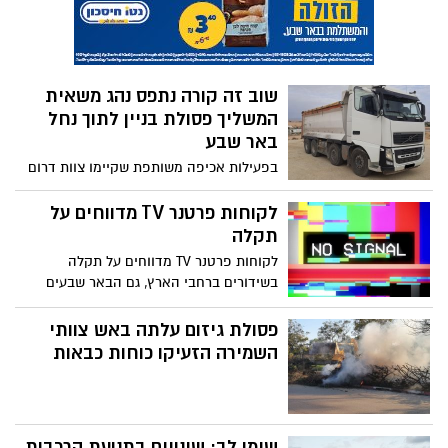
בינוני
קטטה המונית מלווה ידויי אבנים
וירי ביישוב דריג'את בנגב
משטרת ישראל פתחה בחקירת חשד לרצח
ביישוב דריג'את וביצעה מעצרו של חשוד
במעורבות באירוע
רועה צאן נפצע בתל ערד ככל
הנראה נכנס לשטח אש
מי ריסס באופקים גרפיטי נגד
חיסון הקורונה?
משטרת ישראל עיכבה לחקירה חשוד בריסוס
עשרות כתובות גרפיטי כנגד חיסון הקורונה
במרחב הציבורי בעיר אופקים