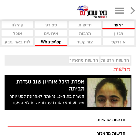
ראשי
חדשות
ספורט
קהילה
מגזין
תרבות
אירועים
אוכל
אינדקס
צור קשר
WhatsApp
לוח באר שבע
חדשות ארציות
חדשות מהאזור
חדשות
אפרת היכל אוחיון שוב נעדרת
מביתה
הנערה בת ה-15, נראתה לאחרונה לפני יותר
משבוע ומאז אבדו עקבותיה. זו לא הפעם
הראשונה שהיא נעדרת מביתה בתקופה
האחרונה.
חדשות ארציות
חדשות מהאזור