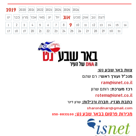
2019
2020
2021
2022
2023
2024
2025
2026
אוג
דצמ
נוב
אוק
ספט
יול
יונ
מאי
אפר
מרץ
פבר
ינו
9
1
2
3
4
5
6
7
8
10
11
12
13
14
15
16
17
18
19
20
21
22
23
24
25
26
27
28
29
30
31
צוות באר שבע נט:
מנכ"ל ועורך ראשי:
רם שהם
ram@isnet.co.il
רכז מערכת:
רותם שרון
rotems@isnet.co.il
כתבת מגזין, חברה ורכילות:
שרון דינר
sharondinarr@gmail.com
מכירות פרסום בבאר שבע נט:
050-8833100