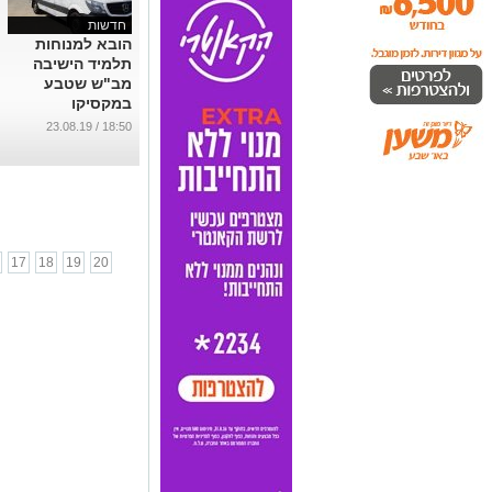
חדשות
הובא למנוחות
תלמיד הישיבה
מב"ש שטבע
במקסיקו
...
18:50 / 23.08.19
17
18
19
20