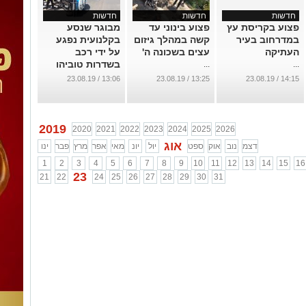
חדשות
חדשות
חדשות
פצוע בקריסת עץ
פצוע בינוני עד
מבוגר שנסע
במדרחוב בעיר
קשה במהלך גיזום
בקלנועית נפגע
העתיקה
עצים בשכונה ה'
על ידי רכב
בשדרות טוביהו
...
...
...
13:06 / 23.08.19
13:25 / 23.08.19
14:15 / 23.08.19
2019
2020
2021
2022
2023
2024
2025
2026
אוג
דצמ
נוב
אוק
ספט
יול
יונ
מאי
אפר
מרץ
פבר
ינו
1
2
3
4
5
6
7
8
9
10
11
12
13
14
15
16
23
21
22
24
25
26
27
28
29
30
31