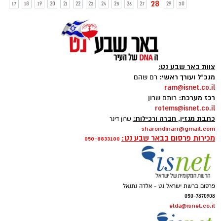
28
17
18
19
20
21
22
23
24
25
26
27
29
30
צוות באר שבע נט:
מנכ"ל ועורך ראשי:
רם שהם
ram@isnet.co.il
רכז מערכת:
רותם שרון
rotems@isnet.co.il
כתבת מגזין, חברה ורכילות:
שרון דינר
sharondinarr@gmail.com
מכירות פרסום בבאר שבע נט:
050-8833100
פרסום ברשת ישראל נט - אלדה נתנאל
050-7870908
elda@isnet.co.il