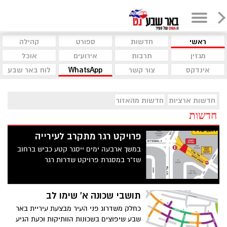
ראשי
חדשות
ספורט
קהילה
מגזין
תרבות
אירועים
אוכל
אינדקס
צור קשר
WhatsApp
לוח באר שבע
חדשות ארציות
חדשות מהאזור
חדשות
פרויקט רגר מתקרב לעירייה
במשך ארבעה ימים ייסגר קטע כביש ברחוב
שז"ר במסגרת פרויקט שדרות רגר
תושבי שכונה א' שימו לב
כחלק משדרוג פני העיר מבצעת עיריית באר
שבע שיפוצים בשכונות הוותיקות וכעת הגיע