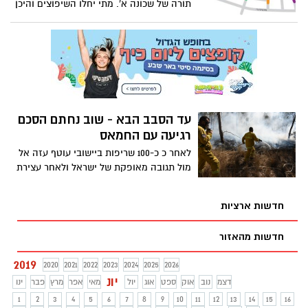
תורה של שכונה א'. מתי יחלו השיפוצים והיכן
בדיוק, כל הפרטים בכתבה המלאה
עד הסבב הבא - שוב נחתם הסכם
רגיעה עם החמאס
לאחר כ כ-100 שריפות ביישובי עוטף עזה אל
מול תגובה מאופקת של ישראל ולאחר עצירת
הדלקים לעזה, המצרים (כרגיל) ונציגי האו"ם
החתימו את הצדדים (בפעם המי יודע כמה)
חדשות ארציות
על הסכם רגיעה - דלק, הרחבת הדיג, החזרת
סירות דיג (ולא פורסם מה עוד) בתמורה
חדשות מהאזור
לשקט. ליברמן בתגובה - מי שלא מסוגל
להתמודד עם ארגון הטרור חמאס במעשים,
2019
2020
2021
2022
2023
2024
2025
2026
גם עם הגרעין האיראני יתמודד רק בדיבורים.
יונ
דצמ
נוב
אוק
ספט
אוג
יול
מאי
אפר
מרץ
פבר
ינו
לפיד: ממשלת ישראל איבדה כל עניין בתושבי
העוטף".
1
2
3
4
5
6
7
8
9
10
11
12
13
14
15
16