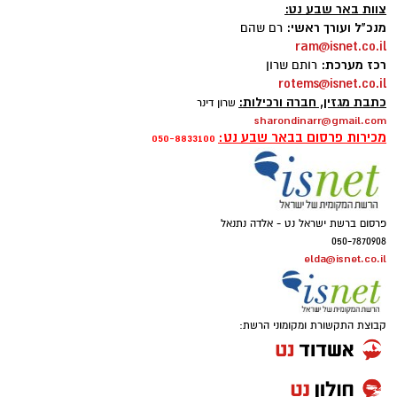
צוות באר שבע נט:
מנכ"ל ועורך ראשי:
רם שהם
ram@isnet.co.il
רכז מערכת:
רותם שרון
rotems@isnet.co.il
כתבת מגזין, חברה ורכילות:
שרון דינר
sharondinarr@gmail.com
מכירות פרסום בבאר שבע נט:
050-8833100
פרסום ברשת ישראל נט - אלדה נתנאל
050-7870908
elda@isnet.co.il
קבוצת התקשורת ומקומוני הרשת: