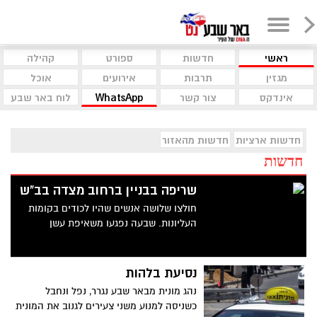
ראשי
חדשות
ספורט
קהילה
מגזין
תרבות
אירועים
אוכל
אינדקס
צור קשר
WhatsApp
לוח באר שבע
חדשות ארציות
חדשות מהאזור
חדשות
שריפה בבניין ברחוב מצדה בב"ש
חולצו שלושה אנשים שהיו לכודים בקומות
העליונות. שבעה נפגעו משאיפת עשן
נסיעת בלהות
נהג מונית מבאר שבע נגרר, נפל ונחבל
כשניסה למנוע משני צעירים לגנוב את המונית