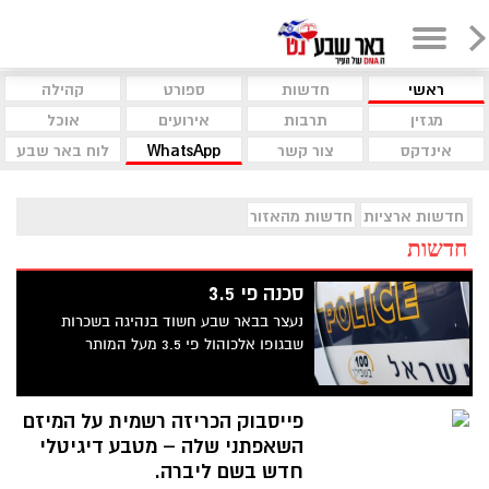
ראשי
חדשות
ספורט
קהילה
מגזין
תרבות
אירועים
אוכל
אינדקס
צור קשר
WhatsApp
לוח באר שבע
חדשות ארציות
חדשות מהאזור
חדשות
סכנה פי 3.5
נעצר בבאר שבע חשוד בנהיגה בשכרות
שבגופו אלכוהול פי 3.5 מעל המותר
פייסבוק הכריזה רשמית על המיזם
השאפתני שלה – מטבע דיגיטלי
חדש בשם ליברה.