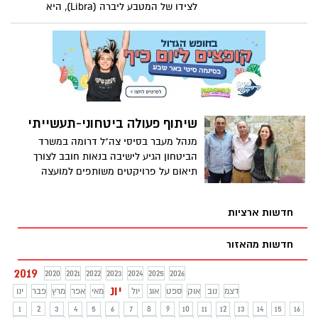
לצידו של המטבע ליברה (Libra), היא
מאפשרת שירות תשלומים בשם קליברה
(Calibra), שיאפשר העברת כספים ללא
עמלות, וייכלל באפליקציות וואטסאפ
ופייסבוק מסנג'ר. המטבע החדש והשירות
יושקו בשנה הבאה.
שיתוף פעולה ביטחוני-תעשייתי
מנהל מעבר בסיסי צה"ל דרומה במשרד
הביטחון הגיע לישיבה בנאות חובב לצורך
תיאום על פרויקטים משותפים למועצה
התעשייתית הגדולה במדינה ולמערכת
הביטחון
חדשות ארציות
חדשות מהאזור
2019
2020
2021
2022
2023
2024
2025
2026
יונ
דצמ
נוב
אוק
ספט
אוג
יול
מאי
אפר
מרץ
פבר
ינו
1
2
3
4
5
6
7
8
9
10
11
12
13
14
15
16