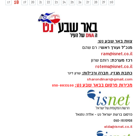
18
17
19
20
21
22
23
24
25
26
27
28
29
30
צוות באר שבע נט:
מנכ"ל ועורך ראשי:
רם שהם
ram@isnet.co.il
רכז מערכת:
רותם שרון
rotems@isnet.co.il
כתבת מגזין, חברה ורכילות:
שרון דינר
sharondinarr@gmail.com
מכירות פרסום בבאר שבע נט:
050-8833100
פרסום ברשת ישראל נט - אלדה נתנאל
050-7870908
elda@isnet.co.il