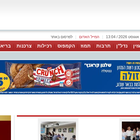
|
המייל האדום
|
לפרסום באתר
זין
נדל"ן
תרבות
תמוז
הקמפוס
רכילות
צרכנות
בריאו