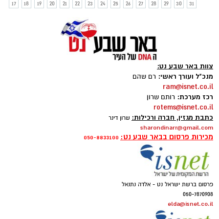
17
18
19
20
21
22
23
24
25
26
27
28
29
30
31
צוות באר שבע נט:
מנכ"ל ועורך ראשי:
רם שהם
ram@isnet.co.il
רכז מערכת:
רותם שרון
rotems@isnet.co.il
כתבת מגזין, חברה ורכילות:
שרון דינר
sharondinarr@gmail.com
מכירות פרסום בבאר שבע נט:
050-8833100
פרסום ברשת ישראל נט - אלדה נתנאל
050-7870908
elda@isnet.co.il