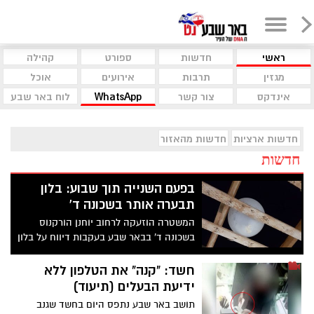
ראשי
חדשות
ספורט
קהילה
מגזין
תרבות
אירועים
אוכל
אינדקס
צור קשר
WhatsApp
לוח באר שבע
חדשות ארציות
חדשות מהאזור
חדשות
בפעם השנייה תוך שבוע: בלון
תבערה אותר בשכונה ד'
המשטרה הוזעקה לרחוב יוחנן הורקנוס
בשכונה ד' בבאר שבע בעקבות דיווח על בלון
תבערה. מוקדם יותר השבוע נחת בלון ברחוב
רינגלבלום הסמוך
חשד: "קנה" את הטלפון ללא
ידיעת הבעלים (תיעוד)
תושב באר שבע נתפס היום בחשד שגנב