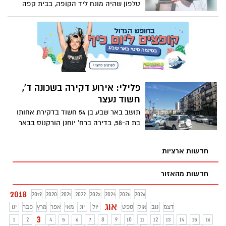
טלפון שהיה מונח ליד הקופה, בבית קפה
במרכז מסחרי בבאר שבע. לאחר מכן חזר
והשאיר כסף תמורת הטלפון שלקח, וברח.
צפו בתיעוד
פלילי: אירוע דקירה בשכונה ד',
חשוד נעצר
תושב באר שבע בן 54 חשוד בדקירת אחותו
בת ה-58, בדירה ברח' יוחנן הורקנוס בבאר
שבע. על פי החשד, דקר את אחותו ופצע
אותה באורח בינוני. במשטרה פתחו בסריקות
חדשות ארציות
ועצרו את החשוד
חדשות מהאזור
2018
2019
2020
2021
2022
2023
2024
2025
2026
אוג
דצמ
נוב
אוק
ספט
יול
יונ
מאי
אפר
מרץ
פבר
ינו
3
1
2
4
5
6
7
8
9
10
11
12
13
14
15
16