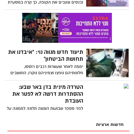
נכנסים וגונבים את הקופה, כך קרה במסעדת
"אגאדיר" בשכונה ג' וגם ב"בר גיורא" בשכונה
ד'. האחראים לכך? לא תמיד נתפסים. צפו
בתיעוד
תיעוד חדש מנווה נוי: "איבדנו את
תחושת הביטחון"
יממה לאחר שעשרות רכבים רוססו,
חלונותיהם נופצו וצמיגיהם נוקרו, התושבים
בנווה נוי קוראים להגברת האבטחה בשכונה
"איבדנו את תחושת הביטחון. אנשים לא
הטרדה מינית בדן באר שבע:
יכולים לישון בשקט. מה אנחנו צריכים לשלם
ההסתדרות דרשה לא לפטר את
לחברת אבטחה פרטית כדי להרגיש בטוחים?"
העובדת
לפני מספר שבועות הוגשה תלונה לממונה על
הטרדות מיניות בחברת דן באר שבע בגין
הטרדה מינית של עובד החברה. לדברי העובד
חדשות ארציות
ראש הצוות שלו הטרידה אותו מינית באופן
מילולי בוטה ומשפיל לעיני כל, אך לאור