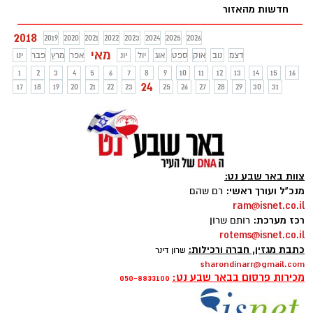
חדשות מהאזור
התערבות ההסתדרות נכון לעכשיו העובדת לא
תפוטר
2018
2019
2020
2021
2022
2023
2024
2025
2026
מאי
דצמ
נוב
אוק
ספט
אוג
יול
יונ
אפר
מרץ
פבר
ינו
1
2
3
4
5
6
7
8
9
10
11
12
13
14
15
16
24
17
18
19
20
21
22
23
25
26
27
28
29
30
31
צוות באר שבע נט:
מנכ"ל ועורך ראשי:
רם שהם
ram@isnet.co.il
רכז מערכת:
רותם שרון
rotems@isnet.co.il
כתבת מגזין, חברה ורכילות:
שרון דינר
sharondinarr@gmail.com
מכירות פרסום בבאר שבע נט:
050-8833100