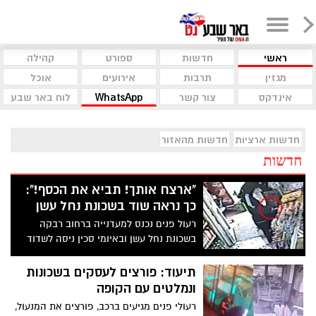
ראשי
חדשות
ספורט
קהילה
מגזין
תרבות
אירועים
אוכל
אינדקס
צור קשר
WhatsApp
לוח באר שבע
חדשות ארציות
חדשות מהאזור
חדשות
"ארצח אותך! תביא את הכסף!":
כך נראה שוד בשכונת נחל עשן
רעול פנים נכנס למעדנייה ברחוב רבקה
בשכונת נחל עשן ובאיומי סכין ניסה לשדוד
את המוכר "ארצח אותך עם הסכין" אמר
החשוד למוכר "מדובר בשוד אני לא צוחק".
תיעוד: פורצים לעסקים בשכונות
החשוד, תושב באר שבע, נעצר ויוגש נגדו כתב
ונמלטים עם הקופה
אישום
רעולי פנים מגיעים ברכב, פורצים את המנעול,