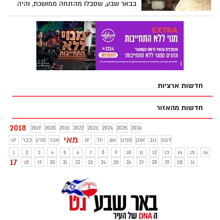
בבאר שבע, שסבלו מהזנחה ממושכת, והיה
קיים חשש לבריאותם. הכלבים הועברו למתקן
מוגן של המשרד לטיפול, בעלת הכלבים
עוכבה לחקירה
חדשות ארציות
חדשות מהאזור
2018
2019
2020
2021
2022
2023
2024
2025
2026
מאי
דצמ
נוב
אוק
ספט
אוג
יול
יונ
אפר
מרץ
פבר
ינו
1
2
3
4
5
6
7
8
9
10
11
12
13
14
15
16
17
18
19
20
21
22
23
24
25
26
27
28
29
30
31