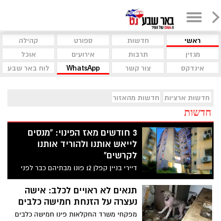
ראשי
חדשות
ספורט
קהילה
מגזין
תרבות
אירועים
אוכל
אינדקס
צור קשר
WhatsApp
לוח באר שבע
חדשות ארציות
חדשות מהאזור
חדשות
3 חודשים מאז הפינוי: "מנסים
לייאש אותנו ולהוריד אותנו
לקרשים"
דיירי בניין קפלן 12 פונו מבתיהם כבר לפני
שלושה חודשים ונראה שהם כלל לא קרובים
לחזרה לשם בזמן הקרוב. יצאנו לשמוע את
תנאים לא ראויים לכלב: אישה
התחושות מהדיירים ולהבין היכן עומד המצב
נעצרה על הזנחת חמישה כלבים
מפקחי משרד החקלאות פינו חמישה כלבים