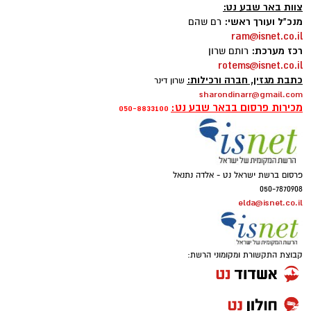
צוות באר שבע נט:
מנכ"ל ועורך ראשי:
רם שהם
ram@isnet.co.il
רכז מערכת:
רותם שרון
rotems@isnet.co.il
כתבת מגזין, חברה ורכילות:
שרון דינר
sharondinarr@gmail.com
מכירות פרסום בבאר שבע נט:
050-8833100
פרסום ברשת ישראל נט - אלדה נתנאל
050-7870908
elda@isnet.co.il
קבוצת התקשורת ומקומוני הרשת: