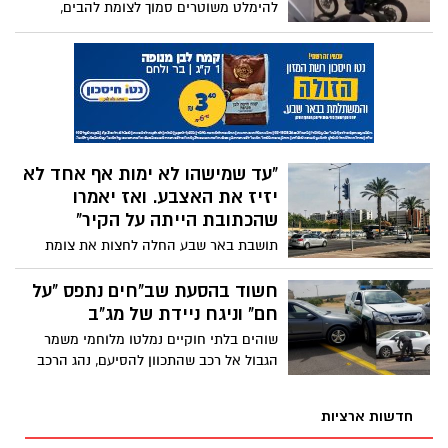
להימלט משוטרים סמוך לצומת להבים,
ובמהלך ההימלטות התהפך ונעצר. החשוד
תושב האזור בן 21, ללא רישיון לאופנוע, נעצר
לחקירה ויובא בפני שופט. תיעוד נוסף
מהדרום הפרוע
"עד שמישהו לא ימות אף אחד לא
יזיז את האצבע. ואז יאמרו
שהכתובת הייתה על הקיר"
תושבת באר שבע החלה לחצות את צומת
שדרות רגר- בן גוריון, כשלפתע הגיח רכב
באדום וכמעט פגע בחבריה "פשוט שם פס
חשוד בהסעת שב"חים נתפס "על
ועבר באדום מלא. היה מטר מלפגוע בחברים
חם" וניגח ניידת של מג"ב
שלי. עד שמישהו לא ימות אף אחד לא יזיז
שוהים בלתי חוקיים נמלטו מלוחמי משמר
את האצבע". תחקיר שטח
הגבול אל רכב שהתכוון להסיעם, נהג הרכב
נקרא לעצור אך ניסה להימלט בנסיעה פרועה
וניגח ניידת של משמר הגבול. הוא נעצר בתום
חדשות ארציות
מרדף