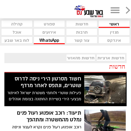
ראשי
חדשות
ספורט
קהילה
מגזין
תרבות
אירועים
אוכל
אינדקס
צור קשר
WhatsApp
לוח באר שבע
חדשות ארציות
חדשות מהאזור
חדשות
חשוד מסרטון הירי ניסה לדרוס
שוטרים, ונתפס לאחר מרדף
פעילות שוטרי ולוחמי משטרת ישראל לאיתור
מבצעי הירי בשיירת החתונה בצומת אוהלים
בנגב, שאירע לפני כעשרה ימים נמשכת כל
העת, היום הם עצרו חשוד נוסף, בשנות ה-20
תיעוד: רוכב אופנוע רעול פנים
לחייו, תושב שגב שלום, החשוד שניסה
נמלט מהמשטרה ומתהפך
להימלט ולדרוס שוטרים במנוסתו נעצר
רוכב אופנוע רעול פנים נקרא לעצור וניסה
והועבר לחקירה ביחידה המרכזית