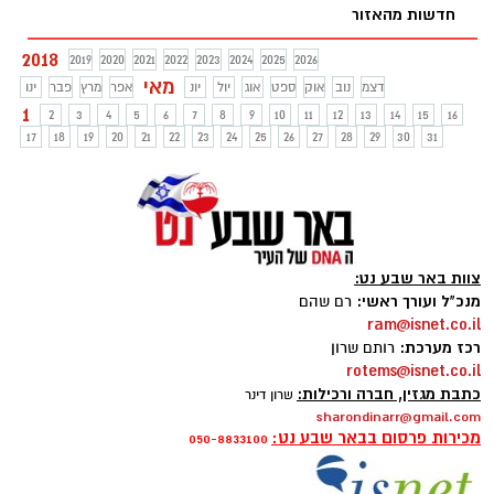
חדשות מהאזור
2018
2019
2020
2021
2022
2023
2024
2025
2026
מאי
דצמ
נוב
אוק
ספט
אוג
יול
יונ
אפר
מרץ
פבר
ינו
1
2
3
4
5
6
7
8
9
10
11
12
13
14
15
16
17
18
19
20
21
22
23
24
25
26
27
28
29
30
31
צוות באר שבע נט:
מנכ"ל ועורך ראשי:
רם שהם
ram@isnet.co.il
רכז מערכת:
רותם שרון
rotems@isnet.co.il
כתבת מגזין, חברה ורכילות:
שרון דינר
sharondinarr@gmail.com
מכירות פרסום בבאר שבע נט:
050-8833100