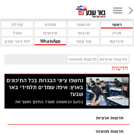
ראשי
חדשות
ספורט
קהילה
מגזין
תרבות
אירועים
אוכל
אינדקס
צור קשר
WhatsApp
לוח באר שבע
חדשות ארציות
חדשות מהאזור
חדשות
נחשפו ציוני הבגרות בכל התיכונים
בארץ: איפה עומדים תלמידי באר
שבע?
בפעם הראשונה משרד החינוך חושף את
הנתונים המלאים של ציוני הבגרות בכל הארץ,
וגם אצלנו בבאר שבע. אז מה הממוצע בבית
חדשות ארציות
הספר של ילדיכם? ומי מדורג הכי נמוך? כל
הפרטים בכתבה
חדשות מהאזור