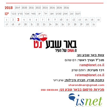
2018
2019
2020
2021
2022
2023
2024
2025
2026
ינו
דצמ
נוב
אוק
ספט
אוג
יול
יונ
מאי
אפר
מרץ
פבר
3
1
2
4
5
6
7
8
9
10
11
12
13
14
15
16
17
18
19
20
21
22
23
24
25
26
27
28
29
30
31
צוות באר שבע נט:
מנכ"ל ועורך ראשי:
רם שהם
ram@isnet.co.il
רכז מערכת:
רותם שרון
rotems@isnet.co.il
כתבת מגזין, חברה ורכילות:
שרון דינר
sharondinarr@gmail.com
מכירות פרסום בבאר שבע נט:
050-8833100