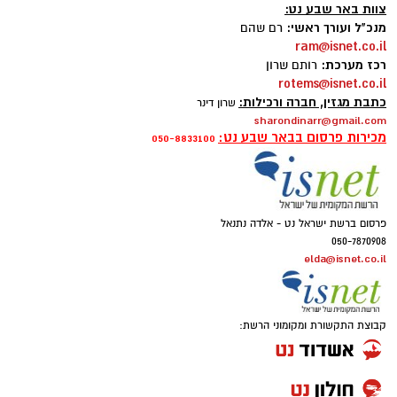
צוות באר שבע נט:
מנכ"ל ועורך ראשי:
רם שהם
ram@isnet.co.il
רכז מערכת:
רותם שרון
rotems@isnet.co.il
כתבת מגזין, חברה ורכילות:
שרון דינר
sharondinarr@gmail.com
מכירות פרסום בבאר שבע נט:
050-8833100
פרסום ברשת ישראל נט - אלדה נתנאל
050-7870908
elda@isnet.co.il
קבוצת התקשורת ומקומוני הרשת: