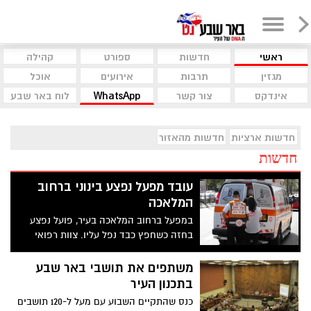
ראשי
חדשות
ספורט
קהילה
מגזין
תרבות
אירועים
אוכל
אינדקס
צור קשר
WhatsApp
לוח באר שבע
חדשות ארציות
חדשות מהאזור
חדשות
עובד מפעל נפצע בינוני ברחוב
המלאכה
במפעל ברחוב המלאכה בעיר, פועל נפצע
בחזה כשחפץ כבד נפל עליו. צוות רפואי
העניק טיפול רפואי ופינה אותו במצב בינוני
לבית החולים סורוקה.
משתפים את תושבי באר שבע
בתכנון העיר
כנס שהתקיים השבוע עם מעל ל-120 תושבים