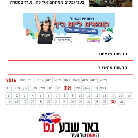
ובעלי נכסים ממתחם אלי כהן, נערך במטרה
לשתף ולערב את הציבור בתכנון ויזמות בעיר,
בין היתר באמצעות פרוייקטים של פינוי-בינוי
ותמ"א 38, שהולכים לשנות את פני העיר מן
הקצה אל הקצה.
חדשות ארציות
חדשות מהאזור
2016
2017
2018
2019
2020
2021
2022
2023
2024
2025
2026
אוג
דצמ
נוב
אוק
ספט
יול
יונ
מאי
אפר
מרץ
פבר
ינו
1
2
3
4
5
6
7
8
9
10
11
12
13
14
15
16
30
17
18
19
20
21
22
23
24
25
26
27
28
29
31