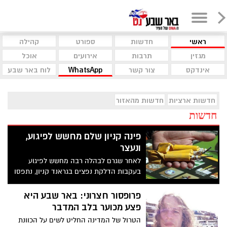
ראשי
חדשות
ספורט
קהילה
מגזין
תרבות
אירועים
אוכל
אינדקס
צור קשר
WhatsApp
לוח באר שבע
חדשות ארציות
חדשות מהאזור
חדשות
פינה קניון שלם מחשש לפיגוע,
ונעצר
לאחר שגרם לבהלה רבה מחשש לפיגוע
בעקבות הדלקת נפצים בגראנד קניון, נתפסו
החשוד (19) המעורב במקרה
פרופסור חצרוני: באר שבע היא
פצע מכוער בלב המדבר
הטרול של המדינה החליט לשים על הכוונת