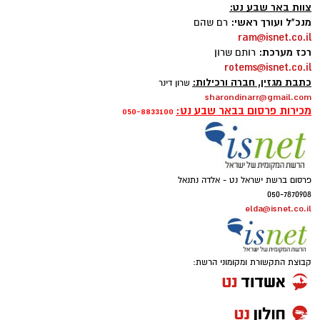
צוות באר שבע נט:
מנכ"ל ועורך ראשי:
רם שהם
ram@isnet.co.il
רכז מערכת:
רותם שרון
rotems@isnet.co.il
כתבת מגזין, חברה ורכילות:
שרון דינר
sharondinarr@gmail.com
מכירות פרסום בבאר שבע נט:
050-8833100
פרסום ברשת ישראל נט - אלדה נתנאל
050-7870908
elda@isnet.co.il
קבוצת התקשורת ומקומוני הרשת: