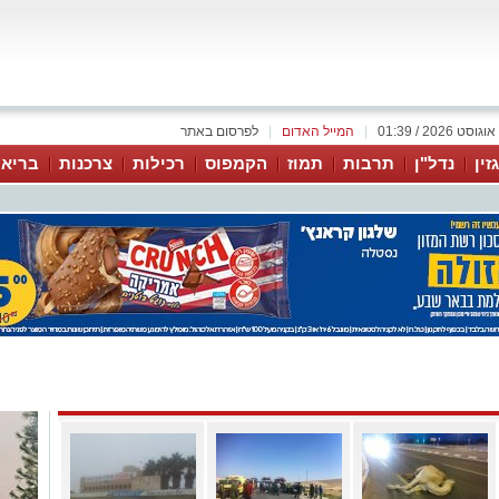
|
המייל האדום
|
לפרסום באתר
זין
נדל"ן
תרבות
תמוז
הקמפוס
רכילות
צרכנות
בריאו