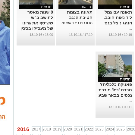
חדשות
חדשות
חדשות
תאונה עם גמל
תאונה בצומת
8 שנות מאסר
ליד נאות חובב.
חטיבת הנגב
לתושב ב"ש
הנהג ניצל בנס
ששיסף את גרונו
מדוברות כיבוי אש נמ...
של מעסיקו בסכין
...
יפני
16:00 / 13.10.16
17:19 / 13.10.16
19:19 / 13.10.16
...
חדשות
פאניקה כלכלית?
חברת 'כיל' מוכרת
נכסים בבאר שבע
...
09:11 / 13.10.16
2016
2017
2018
2019
2020
2021
2022
2023
2024
2025
202