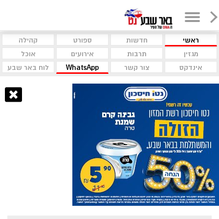
ראשי
חדשות
ספורט
קהילה
מגזין
תרבות
אירועים
אוכל
אינדקס
צור קשר
WhatsApp
לוח באר שבע