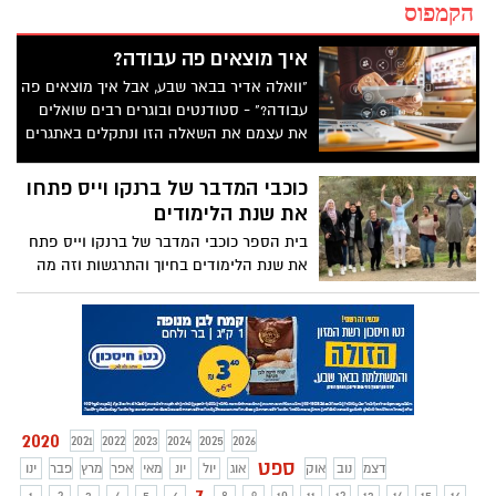
הקמפוס
איך מוצאים פה עבודה?
"וואלה אדיר בבאר שבע, אבל איך מוצאים פה
עבודה?" - סטודנטים ובוגרים רבים שואלים
את עצמם את השאלה הזו ונתקלים באתגרים
רבים, בדרכם לחפש עבודה בזמן הלימודים או
מיד לאחריהם. אז איך עושים את זה נכון?
כוכבי המדבר של ברנקו וייס פתחו
את שנת הלימודים
בית הספר כוכבי המדבר של ברנקו וייס פתח
את שנת הלימודים בחיוך והתרגשות וזה מה
שציפה לתלמידים >>>
2020
2021
2022
2023
2024
2025
2026
ספט
דצמ
נוב
אוק
אוג
יול
יונ
מאי
אפר
מרץ
פבר
ינו