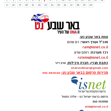
7
1
2
3
4
5
6
8
9
10
11
12
13
14
15
16
17
18
19
20
21
22
23
24
25
26
27
28
29
30
צוות באר שבע נט:
מנכ"ל ועורך ראשי:
רם שהם
ram@isnet.co.il
רכז מערכת:
רותם שרון
rotems@isnet.co.il
כתבת מגזין, חברה ורכילות:
שרון דינר
sharondinarr@gmail.com
מכירות פרסום בבאר שבע נט:
050-8833100
פרסום ברשת ישראל נט - אלדה נתנאל
050-7870908
elda@isnet.co.il