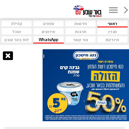
ראשי
חדשות
ספורט
קהילה
מגזין
תרבות
אירועים
אוכל
אינדקס
צור קשר
WhatsApp
לוח באר שבע