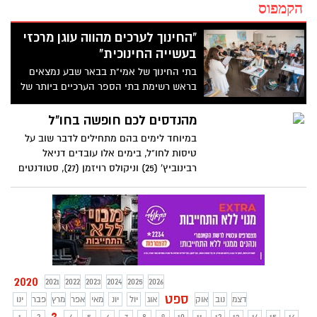
הקמפוס
"החינוך לערכים מהווה עוגן מרכזי
בעשייה החינוכית"
בתי החינוך של אמי"ת בבאר שבע נמצאים
בראש רשימת בתי הספר הערכיים ביותר של
משרד החינוך. ראש ישיבת אמית: "גאה בצוות
המורים שהוכיח כי מסירות עבור כל תלמיד
מהנדסים לכם חופשה בחו"ל
ותלמיד היא שמביאה להצלחה"
במיוחד לימים בהם מתחילים לדבר שוב על
טיסות לחו"ל, בימים אלו עובדים דניאל
רבינוביץ' (25) וניקולס רויזמן (27), סטודנטים
לתואר ראשון ב-SCE המכללה האקדמית
להנדסה ע"ש סמי שמעון, על תוסף חדשני
לדפדפן האינטרנט שיסייע למשתמש לראות
שינויי מחירים באתרי החופשות והטיסות
2020
2021
2022
2023
2024
2025
2026
ספט
דצמ
נוב
אוק
אוג
יול
יונ
מאי
אפר
מרץ
פבר
ינו