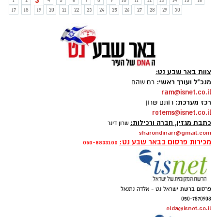
3
1
2
4
5
6
7
8
9
10
11
12
13
14
15
16
17
18
19
20
21
22
23
24
25
26
27
28
29
30
צוות באר שבע נט:
מנכ"ל ועורך ראשי:
רם שהם
ram@isnet.co.il
רכז מערכת:
רותם שרון
rotems@isnet.co.il
כתבת מגזין, חברה ורכילות:
שרון דינר
sharondinarr@gmail.com
מכירות פרסום בבאר שבע נט:
050-8833100
פרסום ברשת ישראל נט - אלדה נתנאל
050-7870908
elda@isnet.co.il