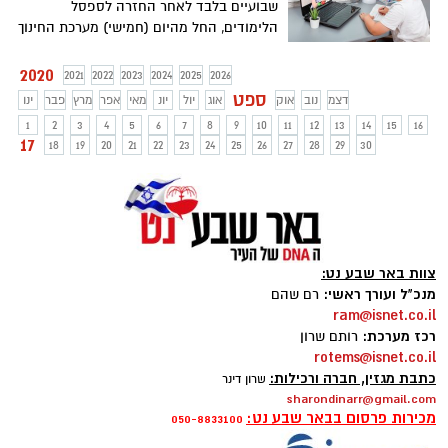
שבועיים בלבד לאחר החזרה לספסל
הלימודים, החל מהיום (חמישי) מערכת החינוך
חוזרת למתכונת של למידה מרחוק, תוך
התאמתה לצרכים המשתנים של שכבות הגיל
2020
2021
2022
2023
2024
2025
2026
השונות. בעקבות המעבר ללמידה מרחוק
ספט
דצמ
נוב
אוק
אוג
יול
יונ
מאי
אפר
מרץ
פבר
ינו
משרד החינוך מפרסם את הדגשים לתכנית
1
2
3
4
5
6
7
8
9
10
11
12
13
14
15
16
הפדגוגית של הלמידה מרחוק
17
18
19
20
21
22
23
24
25
26
27
28
29
30
צוות באר שבע נט:
מנכ"ל ועורך ראשי:
רם שהם
ram@isnet.co.il
רכז מערכת:
רותם שרון
rotems@isnet.co.il
כתבת מגזין, חברה ורכילות:
שרון דינר
sharondinarr@gmail.com
מכירות פרסום בבאר שבע נט:
050-8833100