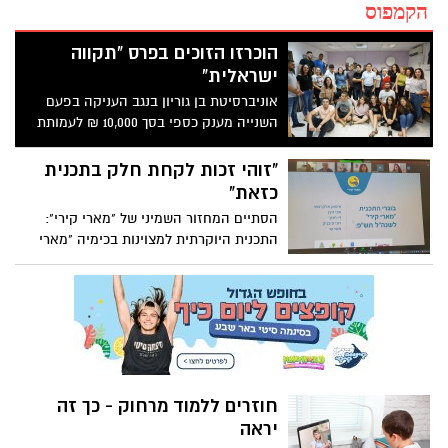
הקמפוס
הוכרזו הזוכים בפרס "תקווה
ישראלית"
אוניברסיטת בן גוריון בנגב העניקה בפעם
השנייה מענק כספי בסך 10,000 ₪ לעמותת
'מרכז מעשה' ולפרופ' זהבית גרוס והגברת
גדיר האני, על תרומתן לחיזוק הגיוון
"זוהי זכות לקחת חלק בתכנית
והשותפות בין הקבוצות בחברה הישראלית
כזאת"
הסתיים המחזור השמיני של "מארי קירי":
התכנית היוקרתית למצוינות בכימיה "מארי
קירי" שמתקיימת ביוזמת אדמה מכתשים
מסכמת שנה שמינית בטקס סיום מקוון עם
מדעני המחר
חוזרים ללמוד מרחוק - כך זה
יראה