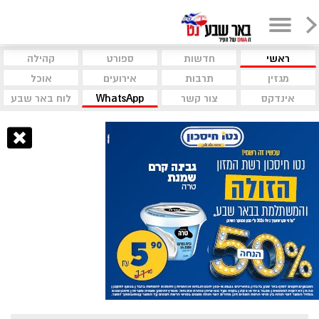
ראשי
חדשות
ספורט
קהילה
מגזין
תרבות
אירועים
אוכל
אינדקס
צור קשר
WhatsApp
לוח באר שבע