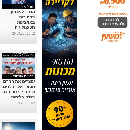
הבלוגים
הדרך לניצחון
בבחירות
באמצעות
הטכנולוגיה -
המלצות מהעולם
13:12 / 29.03.23
החדש ממומחה
...
בלוגים אורחים
עוצרים את החרם
הבא - אלו הילדים
שנקטפו בטרם עת
בגלל אלימות
מילולית וחברתית
15:03 / 17.03.23
...