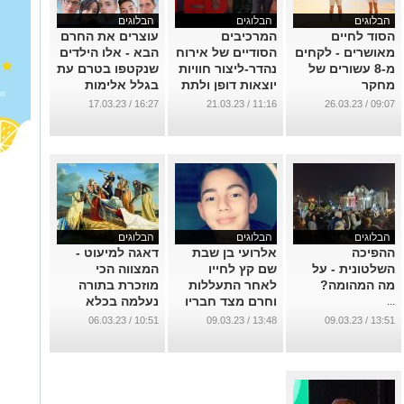
הבלוגים
הבלוגים
הבלוגים
הסוד לחיים
המרכיבים
עוצרים את החרם
מאושרים - לקחים
הסודיים של אירוח
הבא - אלו הילדים
מ-8 עשורים של
נהדר-ליצור חוויות
שנקטפו בטרם עת
מחקר
יוצאות דופן ולתת
בגלל אלימות
לאנשים יותר ממה
מילולית וחברתית
...
16:27 / 17.03.23
11:16 / 21.03.23
09:07 / 26.03.23
שהם יכלו לצפות
...
אי פעם
...
הבלוגים
הבלוגים
הבלוגים
ההפיכה
אלרועי בן שבת
דאגה למיעוט -
השלטונית - על
שם קץ לחייו
המצווה הכי
מה המהומה?
לאחר התעללות
מוזכרת בתורה
וחרם מצד חבריו
נעלמה בכלא
...
קרובת משפחתו
הייתה
10:51 / 06.03.23
13:48 / 09.03.23
13:51 / 09.03.23
במסר חשוב
...
לילידם והורים
...