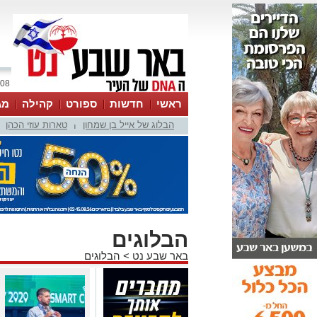
08 אוגוסט 2026 / 09:21
ראשי
חדשות
ספורט
קהילה
מג
הבלוג של אייל בן שמחון
טארות עוזי הכהן
עסקים
טיפים והמלצות
|
הבלוגים
באר שבע נט
>
הבלוגים