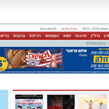
|
המייל האדום
|
לפרסום באתר
זין
נדל"ן
תרבות
תמוז
הקמפוס
רכילות
צרכנות
בריאו
בלוגים אורחים
|