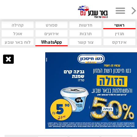
ראשי
חדשות
ספורט
קהילה
מגזין
תרבות
אירועים
אוכל
אינדקס
צור קשר
WhatsApp
לוח באר שבע