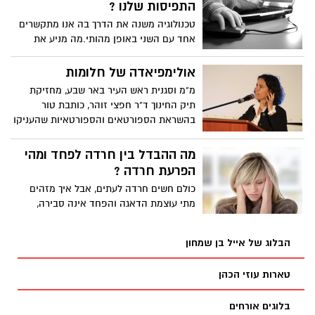
התפיסות שלנו ?
טכנולוגיה משנה את הדרך בה אנו מתקשרים
אחד עם השני באופן מהותי.מה מניע את
התפיסה של נכון ולא נכון בחברה? בשיחה
מעוררת מחשבה זו, העתידן חואן אנריקז
אולימפיאדה של חלומות
מציע השקפה היסטורית על מה האנושות
מ"מ וסגנית ראש העיר באר שבע, מחזיקת
החשיבה כמקובל בעבר - הוא מנסה לברר מה
תיק החינוך ד"ר חפצי זוהר, כותבת טור
מטה את כף המאזניים ומעצב את התפיסה
בהשראת הספורטאים והספורטאיות שהעניקו
המוסרית שלנו שמבחינה בין הולם ולא הולם,
לעם שלם אופק, תקווה וכמיהה, לחלומות
אתי ולא אתי.
גדולים ולהגשמתם.
מה ההבדל בין חרדה לפחד ומהי
הפרעת חרדה ?
כולם חשים חרדה לעתים, אבל איך מזהים
מתי עוצמת הדאגה והפחד אינה סבירה,
ושנדרשת התערבות? ד"ר ג'ניפר גונטר,
מומחית בגניקולוגיה ובתרופות לשיכוך כאב,
הבלוג של אייל בן שמחון
מאמינה כי בלבול יוצרות סטיגמות, ואלה
גורמות לחלק ממי שזקוקים לטיפול להימנע
טארות עוזי הכהן
ממנו. ומצד שני, חלק מחוויות החרדה שלנו
טבעיות ולא צריכות להדליק נורות אזהרה.
בלוגים אורחים
בהרצאה מעניינת במיוחד היא מסבירה מה