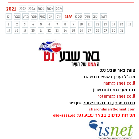
ההבדל בין המנגנונים העצביים של כל תופעה,
2021
2022
2023
2024
2025
2026
ומציעה את הדרכים השונות להתמודדות.
אוג
דצמ
נוב
אוק
ספט
יול
יונ
מאי
אפר
מרץ
פבר
ינו
1
2
3
4
5
6
7
8
9
10
11
12
13
14
15
16
17
18
19
20
21
22
23
24
25
26
27
28
29
30
31
צוות באר שבע נט:
מנכ"ל ועורך ראשי:
רם שהם
ram@isnet.co.il
רכז מערכת:
רותם שרון
rotems@isnet.co.il
כתבת מגזין, חברה ורכילות:
שרון דינר
sharondinarr@gmail.com
מכירות פרסום בבאר שבע נט:
050-8833100