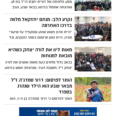
מסע הלוויתה של דוריס יחבס הי"ד בת 49,
שנרצחה אתמול בפיגוע בבאר שבע, נערך
בצהריים בבית העלמין במושב גילת
בהשתתפות מאות בני משפחה ותושבי
נקרע הלב: מנחם יחזקאל מלווה
המועצה האזורית מרחבים. בעלה של דוריס
בדרכו האחרונה
זעק בכאב בלוויה: "הגיע אדם מגעיל, זוהמה,
"היית אדם פשוט וצנוע שמקפיד על שיעורי
שונא יהודים, שלקח את החיים שלך מאיתנו"
תורה, היית נותן תרומות בסתר נזקקים, וכל
זה מקצבת הנכות שלך" בשעה זו, קרוב ל-200
אנשים מלווים את הנרצח מנחם יחזקאל ז"ל
מאות ליוו את לורה יצחק כשהיא
בדרכו האחרונה. גם ראש העיר הגיע למקום
מובאת למנוחות
ונשא דברים: "עירי מוכתמת בדם".
בכאב גדול מלווים כעת מאות אנשים את לורה
יצחק ז"ל, תושבת העיר, שנרצחה אמש בפיגוע
ומובאת כעת למנוחות בבית העלמין החדש
בבאר שבע. בעלה ספד לה: "היית עמוד התווך
הותר לפרסום: דרור סמדג'ה ז"ל
שלנו, תעירו אותי מחלום הבלהות הזה".
מבאר שבע הוא הילד שנהרג
בנותיה זעקו על קברה של אמם: "לא נשכח
בספרד
אותך". גם רוביק דנילוביץ' והשר נחמן שי
הותר לפרסום כי דרור סמדג'ה בן ה-7, הוא
נשאו דברים
הילד מבאר שבע שמת באופן טראגי
בברצלונה. גופתו צפויה להגיע ארצה ביממה
הקרובה. הוריו ספדו לו - "דרור היה ילד קסם,