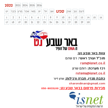
הוא איתן פיכמן בן ה-19 מבאר שבע. הוא
2022
2023
2024
2025
2026
הועלה לדרגת סמל לאחר מותו. הלווייתו
ספט
דצמ
נוב
אוק
אוג
יול
יונ
מאי
אפר
מרץ
פבר
ינו
תתקיים הערב בבאר שבע בשעה 21:30
1
2
3
4
5
6
7
8
9
10
11
12
13
14
15
16
17
18
19
20
21
22
23
24
25
26
27
28
29
30
צוות באר שבע נט:
מנכ"ל ועורך ראשי:
רם שהם
ram@isnet.co.il
רכז מערכת:
רותם שרון
rotems@isnet.co.il
כתבת מגזין, חברה ורכילות:
שרון דינר
sharondinarr@gmail.com
מכירות פרסום בבאר שבע נט:
050-8833100