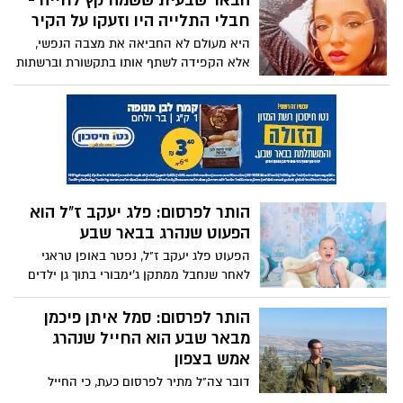
הבאר שבעית ששמה קץ לחייה -
ומוכשר, כדורסלן בחסד", ספדה לו מרכזת
חבלי התלייה היו וזעקו על הקיר
השכבה של איתן ממקיף א' בו למד
היא מעולם לא החביאה את מצבה הנפשי,
אלא הקפידה לשתף אותו בתקשורת וברשתות
החברתיות כחלק מזעקתה לעזרה, והצהירה
בגלוי על כוונותיה להתאבד. היא נלחמה
מלחמות קשות מנשוא באומץ, חשפה כל פצע
פתוח בחייה, אך הדלתות המשיכו להטרק
בפניה בעוצמה. זהו סיפורה של ת', תושבת
העיר ששמה קץ לחיה בגיל 20 בלבד, לאחר
עשרות פעמים שזעקה לעזרה והפנו לה את
הותר לפרסום: פלג יעקב ז"ל הוא
הגב. סיפורה, הוא קריאת השכמה חמורה
הפעוט שנהרג בבאר שבע
לרשויות הרווחה, למשטרת ישראל, ובעצם
לכולנו.
הפעוט פלג יעקב ז"ל, נפטר באופן טראגי
לאחר שנחבל ממתקן ג'ימבורי בתוך גן ילדים
בשכונת נווה נוי. מותו הכה בתדהמה רבים
מתושבי באר שבע
הותר לפרסום: סמל איתן פיכמן
מבאר שבע הוא החייל שנהרג
אמש בצפון
דובר צה"ל מתיר לפרסום כעת, כי החייל
שנהרג באימון של חיל השריון בצפון הארץ