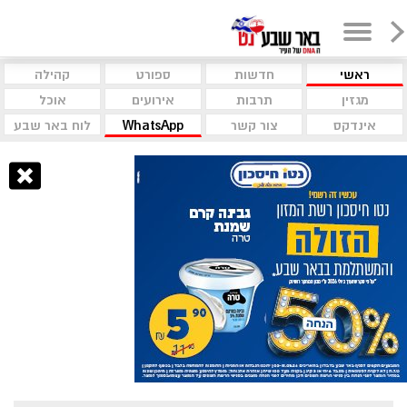
ראשי
חדשות
ספורט
קהילה
מגזין
תרבות
אירועים
אוכל
אינדקס
צור קשר
WhatsApp
לוח באר שבע