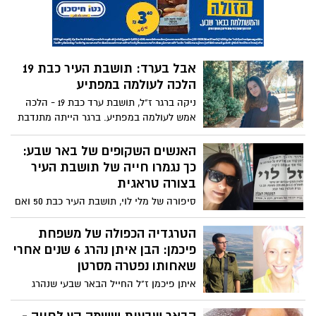
פיקח וחברותי ושופע חיוכים, טוב לב ורגיש
לזולת''
אבל בערד: תושבת העיר כבת 19
הלכה לעולמה במפתיע
ניקה ברגר ז"ל, תושבת ערד כבת 19 - הלכה
אמש לעולמה במפתיע. ברגר הייתה מתנדבת
שירות לאומי במד"א ונחשבה לאחת
מהפעילות המוכרות במרחב ובעיר. חבריה
האנשים השקופים של באר שבע:
לשירות ספדו לה - "הספיקה לסייע בהצלת
כך נגמרו חייה של תושבת העיר
חייהם של רבים''
בצורה טראגית
סיפורה של מלי לוי, תושבת העיר כבת 50 ואם
לילדה הוא גם סיפורם של אלפי תושבי באר
שבע: שקופים, חסרי פנים, אשר חיים בחצר
הטרגדיה הכפולה של משפחת
האחורית של העיר. על השעות האחרונות
פיכמן: הבן איתן נהרג 6 שנים אחרי
בחייה, ההתמכרות לסמים וההלם ממותה וגם
שאחותו נפטרה מסרטן
על הפוסט שובר הלב שהעלתה לרשת - "היא
איתן פיכמן ז"ל החייל הבאר שבעי שנהרג
הייתה בן אדם עם כזה לב טוב. חבל שהחיים
אמש במהלך תרגיל צבאי בצפון, שכל לפני 6
שלה נגמרו בצורה כזאת"
שנים את אחותו אפרת - "הוא היה ילד חייכן