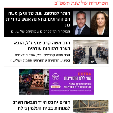
הטרגדיות של שנת תשפ"ב
הותר לפרסום: ענת טל וניצן משה
הם ההרוגים בתאונה אמש בקריית
גת
הבוקר הותר לפרסום שמותיהם של שניים
מההרוגים בתאונה הקשה אמש בקריית גת:
ענת טל-קטלב וניצן משה, תושבי בית קמה
הרב משה קרביצקי ז"ל, הובא
ולהבים (בהתאמה), ומבכירי המנהלים בכיל.
הערב למנוחות עולמים
נראה כי נהג הרכב הפוגע נהג ללא רישיון
הרב משה קרביצקי ז"ל, אחד הנרצחים
בפיגוע הדקירה שהתרחש אתמול (שלישי)
בבאר שבע, הובא למנוחות הערב בבית
העלמין הישן. קרביצקי היה שליח חב"ד
בשכונת נחל בקע שבעיר, וניהל במשך עשר
שנים את בית התמחוי בשכונה. ספדו לו בני
המשפחה, ראש העיר, רוביק דנילוביץ, הרב
הראשי של באר שבע, הרב יהודה דרעי והרב
זלמן גרליק. יהי זכרו ברוך.
דוריס יחבס הי"ד הובאה הערב
למנוחות בבית העלמין גילת