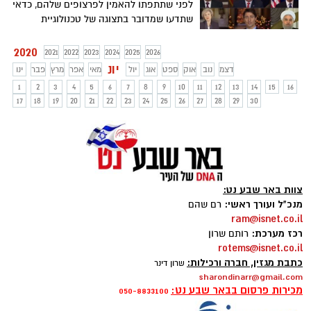
לפני שתתפתו להאמין לפרצופים שלהם, כדאי
שתדעו שמדובר בתצוגה של טכנולוגיית
הדיפ-פייק, שמשתמשת בבינה מלאכותית כדי
לייצר סרטונים מזויפים עם פרצופים (ואף
2020
2021
2022
2023
2024
2025
2026
קולות) של אנשים אמיתיים. מי יודע, אולי יום
יונ
דצמ
נוב
אוק
ספט
אוג
יול
מאי
אפר
מרץ
פבר
ינו
אחד באמת כל מנהיגי העולם ישירו יחדיו שירי
1
2
3
4
5
6
7
8
9
10
11
12
13
14
15
16
שלום – נותר לנו רק לקוות. צפו
17
18
19
20
21
22
23
24
25
26
27
28
29
30
צוות באר שבע נט:
מנכ"ל ועורך ראשי:
רם שהם
ram@isnet.co.il
רכז מערכת:
רותם שרון
rotems@isnet.co.il
כתבת מגזין, חברה ורכילות:
שרון דינר
sharondinarr@gmail.com
מכירות פרסום בבאר שבע נט:
050-8833100