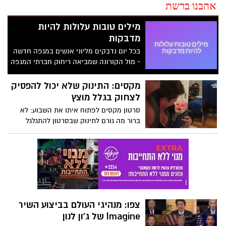
אהבנו ברשת
מילים טובות עלולות להיות
מדבקות
בכל יום נדבקים מליוני אנשים במגפה חדשה
- מול הקורונה שמביאה ריחוק חברתי המגפה
הזאת דווקא מקרבת!
מקסים: התינוק שלא יכול להפסיק
לצחוק בגלל מוצץ
סרטון מקסים לפתוח איתו את השבוע: לא
ברור מה גורם לתינוק שבסרטון להתגלגל
מצחוק כשאנשים אחרים מכניסים מוצץ לפה,
אבל מה שבטוח זה יעשה לכם טוב על הלב -
צפו
צפו: מנהיגי העולם בביצוע השיר
Imagine של ג'ון לנון