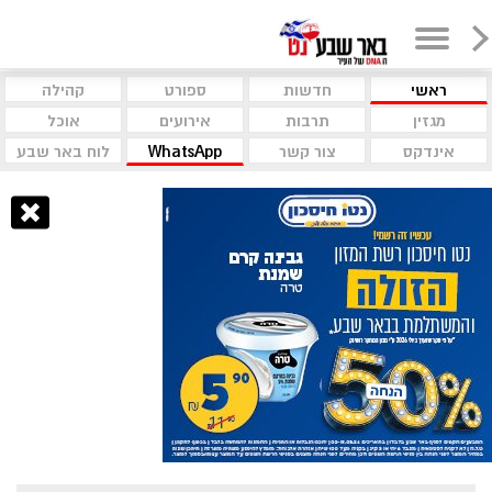
ראשי
חדשות
ספורט
קהילה
מגזין
תרבות
אירועים
אוכל
אינדקס
צור קשר
WhatsApp
לוח באר שבע