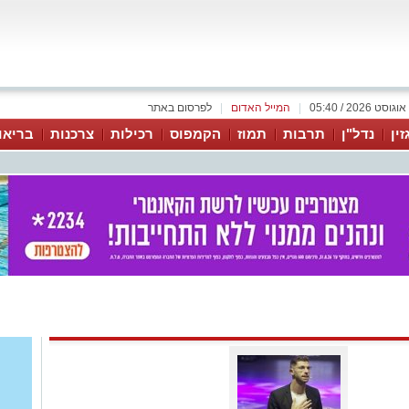
|
המייל האדום
|
לפרסום באתר
זין
נדל"ן
תרבות
תמוז
הקמפוס
רכילות
צרכנות
בריאו