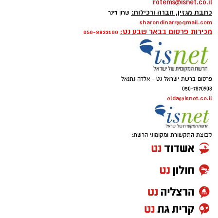
rotems@isnet.co.il
כתבת מגזין, חברה ורכילות:
שרון דינר
sharondinarr@gmail.com
מכירות פרסום בבאר שבע נט:
050-8833100
פרסום ברשת ישראל נט - אלדה נתנאל
050-7870908
elda@isnet.co.il
קבוצת התקשורת ומקומוני הרשת: