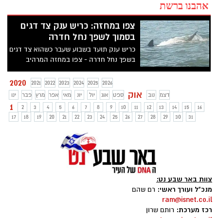
אהבנו ברשת
צפו במחזה: כריש ענק צד דגים
בסמוך לשפך נחל חדרה
כריש ענק תועד בשבוע שעבר כשהוא צד דגים
בשפך נחל חדרה - צפו במחזה המרהיב
2020
2021
2022
2023
2024
2025
2026
אוק
דצמ
נוב
ספט
אוג
יול
יונ
מאי
אפר
מרץ
פבר
ינו
1
2
3
4
5
6
7
8
9
10
11
12
13
14
15
16
17
18
19
20
21
22
23
24
25
26
27
28
29
30
31
צוות באר שבע נט:
מנכ"ל ועורך ראשי:
רם שהם
ram@isnet.co.il
רכז מערכת:
רותם שרון