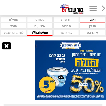
ראשי
חדשות
ספורט
קהילה
מגזין
תרבות
אירועים
אוכל
אינדקס
צור קשר
WhatsApp
לוח באר שבע