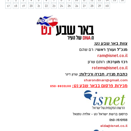
1
2
3
4
5
6
7
8
9
10
11
12
13
14
15
16
17
18
19
20
21
22
23
24
25
26
27
28
29
30
צוות באר שבע נט:
מנכ"ל ועורך ראשי:
רם שהם
ram@isnet.co.il
רכז מערכת:
רותם שרון
rotems@isnet.co.il
כתבת מגזין, חברה ורכילות:
שרון דינר
sharondinarr@gmail.com
מכירות פרסום בבאר שבע נט:
050-8833100
פרסום ברשת ישראל נט - אלדה נתנאל
050-7870908
elda@isnet.co.il