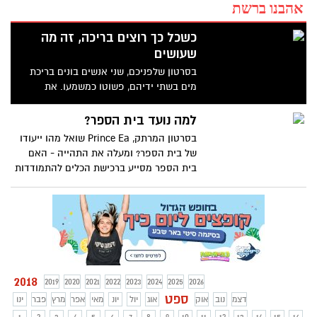
אהבנו ברשת
כשכל כך רוצים בריכה, זה מה
שעושים
בסרטון שלפניכם, שני אנשים בונים בריכת
מים בשתי ידיהם, פשוטו כמשמעו. את
הבריכה המשורטטת והמדויקת הם בנו בעזרת
חומרים שמצאו ככל הנראה בסביבה - מקלות
למה נועד בית הספר?
שחתכו מקנים, מלט שהכינו מטיט בסביבה
בסרטון המרתק, Prince Ea שואל מהו ייעודו
והמים שאותם הובילו בדרך מיוחדת ישירות
של בית הספר? ומעלה את התהייה - האם
מהמעיין.
בית הספר מסייע ברכישת הכלים להתמודדות
עם ה'חיים האמיתיים'? מציאת עבודה, ניהול
נכון של זמן וכד'
2018
2019
2020
2021
2022
2023
2024
2025
2026
ספט
דצמ
נוב
אוק
אוג
יול
יונ
מאי
אפר
מרץ
פבר
ינו