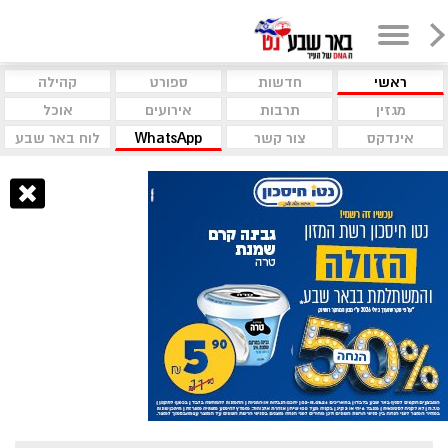
ראשי
חדשות
ספורט
קהילה
מגזין
תרבות
אירועים
אוכל
אינדקס
צור קשר
WhatsApp
לוח באר שבע